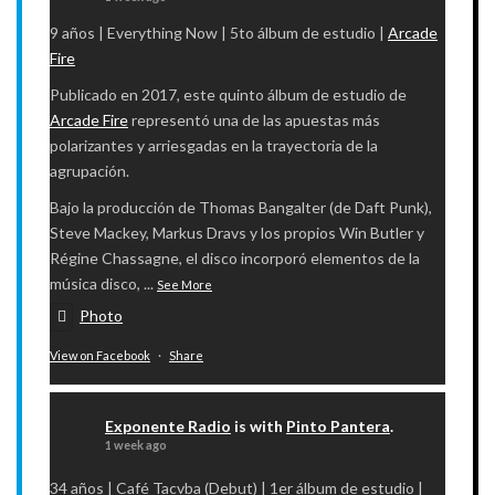
9 años | Everything Now | 5to álbum de estudio |
Arcade
Fire
​Publicado en 2017, este quinto álbum de estudio de
Arcade Fire
representó una de las apuestas más
polarizantes y arriesgadas en la trayectoria de la
agrupación.
Bajo la producción de Thomas Bangalter (de Daft Punk),
Steve Mackey, Markus Dravs y los propios Win Butler y
Régine Chassagne, el disco incorporó elementos de la
música disco,
...
See More
Photo
View on Facebook
·
Share
Exponente Radio
is with
Pinto Pantera
.
1 week ago
34 años | Café Tacvba (Debut) | 1er álbum de estudio |