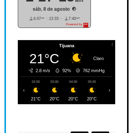
sáb, 8 de agosto
am
pm
6:07
13:33
7:40
Powered by
DaysPedia.c
om
Tijuana
21°C
Claro
2.8 m/s
92%
762
mmHg
02:00
03:00
04:00
05:00
06:00
07:0
‹
›
21°C
20°C
20°C
20°C
19°C
20°