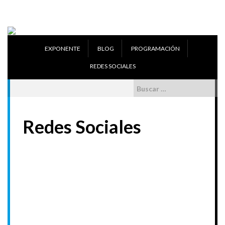
Skip
to
content
EXPONENTE
BLOG
PROGRAMACIÓN
REDES SOCIALES
Buscar:
Redes Sociales