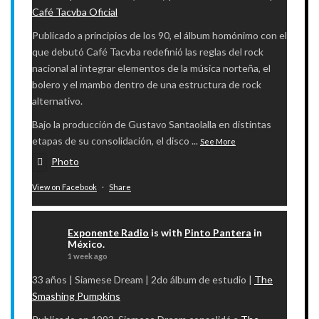
Café Tacvba Oficial
Publicado a principios de los 90, el álbum homónimo con el
que debutó Café Tacvba redefinió las reglas del rock
nacional al integrar elementos de la música norteña, el
bolero y el mambo dentro de una estructura de rock
alternativo.
Bajo la producción de Gustavo Santaolalla en distintas
etapas de su consolidación, el disco
...
See More
Photo
View on Facebook
·
Share
Exponente Radio
is with
Pinto Pantera
in
México.
1 week ago
33 años | Siamese Dream | 2do álbum de estudio |
The
Smashing Pumpkins