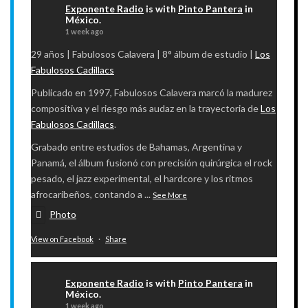
Exponente Radio
is with
Pinto Pantera
in
México.
1 week ago
29 años | Fabulosos Calavera | 8° álbum de estudio |
Los
Fabulosos Cadillacs
​Publicado en 1997, Fabulosos Calavera marcó la madurez
compositiva y el riesgo más audaz en la trayectoria de
Los
Fabulosos Cadillacs
.
Grabado entre estudios de Bahamas, Argentina y
Panamá, el álbum fusionó con precisión quirúrgica el rock
pesado, el jazz experimental, el hardcore y los ritmos
afrocaribeños, contando a
...
See More
Photo
View on Facebook
·
Share
Exponente Radio
is with
Pinto Pantera
in
México.
1 week ago