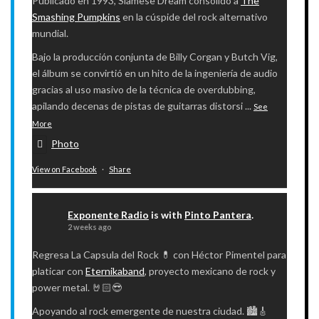
Publicado en 1993, Siamese Dream consolidó a
The
Smashing Pumpkins
en la cúspide del rock alternativo
mundial.
Bajo la producción conjunta de Billy Corgan y Butch Vig,
el álbum se convirtió en un hito de la ingeniería de audio
gracias al uso masivo de la técnica de overdubbing,
apilando decenas de pistas de guitarras distorsi
...
See
More
Photo
View on Facebook
·
Share
Exponente Radio
is with
Pinto Pantera
.
2 weeks ago
Regresa La Capsula del Rock 💊 con Héctor Pimentel para
platicar con
Eternikaband
, proyecto mexicano de rock y
power metal. 🤘🏻😎
Apoyando al rock emergente de nuestra ciudad. 🏙️🎸