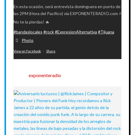
En esta ocasión, será entrevista dominguera en punto de
las 2PM (Hora del Pacífico) vía EXPONENTERADIO.com ⚡
No te la pierdas! 🔥
#bandaslocales
#rock
#ExpresionAlternativa
#Tijuana
Photo
View on Facebook
·
Share
exponenteradio