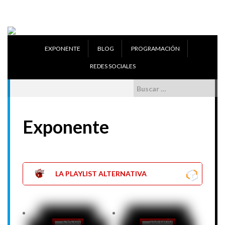
Skip
to
content
EXPONENTE
BLOG
PROGRAMACIÓN
REDES SOCIALES
Buscar:
Exponente
LA PLAYLIST ALTERNATIVA