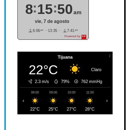
8
15
50
am
vie, 7 de agosto
am
pm
6:06
13:35
7:41
Powered by
DaysPedia.c
om
Tijuana
22°C
Claro
2.3 m/s
79%
762
mmHg
08:00
09:00
10:00
11:00
12:00
13:0
‹
›
22°C
25°C
27°C
28°C
28°C
28°